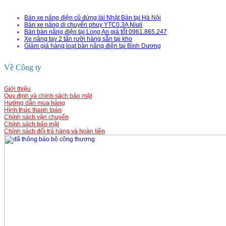
Bán xe nâng điện cũ đứng lái Nhật Bản tại Hà Nội
Bán xe nâng di chuyển phuy YTC0.3A Niuli
Bán bàn nâng điện tại Long An giá tốt 0961.865.247
Xe nâng tay 2 tấn rưỡi hàng sẵn tại kho
Giảm giá hàng loạt bàn nâng điện tại Bình Dương
Về Công ty
Giới thiệu
Quy định và chính sách bảo mật
Hướng dẫn mua hàng
Hình thức thanh toán
Chính sách vận chuyển
Chính sách bảo mật
Chính sách đổi trả hàng và hoàn tiền