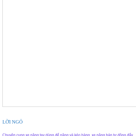
LỜI NGỎ
Chuyên cung xe nâng tay dùng để nâng và kéo hàng, xe nâng bán tự động đẩy