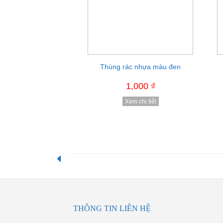
Thùng rác nhựa màu đen
Xe nâng tay OPK-Nhật
X
1,000 ₫
1,000 ₫
Xem chi tiết
Xem chi tiết
THÔNG TIN LIÊN HỆ