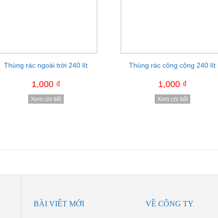
e nâng bán tự động 1.5 tấn cao
Thùng rác ngoài trời 240 lít
Thùng rác công cộng 240 lít
Xe nâng tay gắn cân
2.5m
1,000 ₫
1,000 ₫
1,000 ₫
1,000 ₫
Xem chi tiết
Xem chi tiết
Xem chi tiết
Xem chi tiết
BÀI VIẾT MỚI
VỀ CÔNG TY