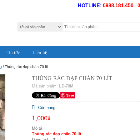
HOTLINE:
0988.181.450 - 
Tin tức
Liên hệ
g
/ Thùng rác đạp chân 70 lít
THÙNG RÁC ĐẠP CHÂN 70 LÍT
Mã sản phẩm:
LD-70M
Save
Còn hàng
1,000₫
Mô tả :
Thùng rác đạp chân 70 lít
Dung tích: 70 lít