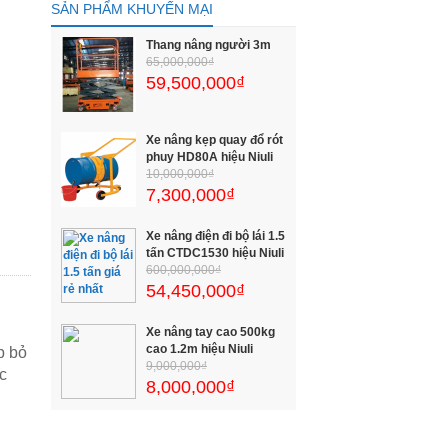
SẢN PHẨM KHUYẾN MẠI
Thang nâng người 3m
65,000,000₫
59,500,000₫
Xe nâng kẹp quay đổ rót
phuy HD80A hiệu Niuli
10,000,000₫
7,300,000₫
Xe nâng điện đi bộ lái 1.5
tấn CTDC1530 hiệu Niuli
600,000,000₫
54,450,000₫
Xe nâng tay cao 500kg
cao 1.2m hiệu Niuli
p bỏ
9,000,000₫
c
8,000,000₫