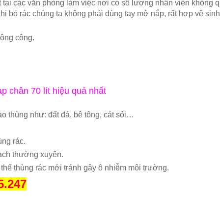
t tại các văn phòng làm việc nơi có số lượng nhân viên không 
i bỏ rác chúng ta không phải dùng tay mở nắp, rất hợp vệ sinh
công cộng.
p chân 70 lít hiệu quả nhất
o thùng như: đất đá, bê tông, cát sỏi…
ùng rác.
sạch thường xuyên.
 thế thùng rác mới tránh gây ô nhiễm môi trường.
5.247