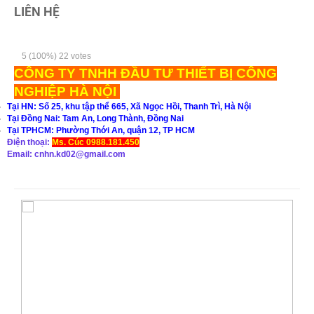
LIÊN HỆ
5
(100%)
22
votes
CÔNG TY TNHH ĐẦU TƯ THIẾT BỊ CÔNG
NGHIỆP HÀ NỘI
Tại HN: Số 25, khu tập thể 665, Xã Ngọc Hồi, Thanh Trì, Hà Nội
Tại Đồng Nai: Tam An, Long Thành, Đồng Nai
Tại TPHCM: Phường Thới An, quận 12, TP HCM
Điện thoại:
Ms. Cúc 0988.181.450
Email: cnhn.kd02@gmail.com