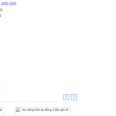
.000.000
ết
á