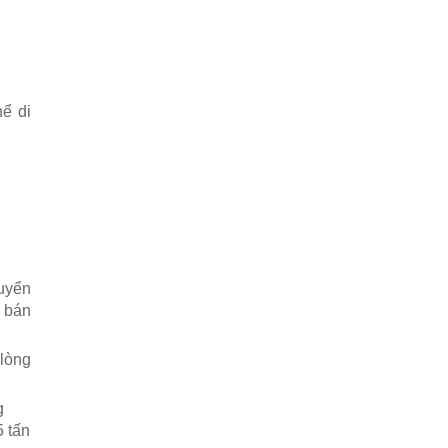
hể di
uyển
g bán
 lòng
g
5 tấn