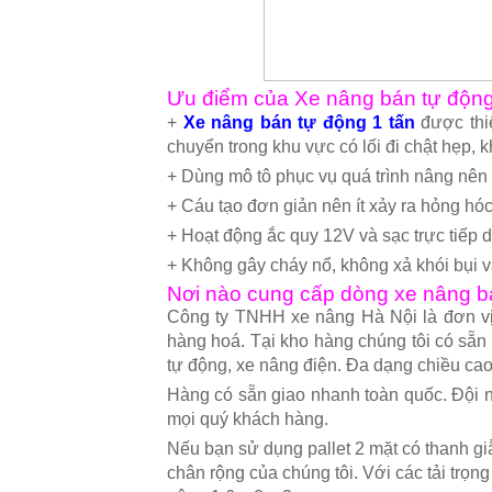
Ưu điểm của Xe nâng bán tự động
+
Xe nâng bán tự động 1 tấn
được thiế
chuyển trong khu vực có lối đi chật hẹp, k
+ Dùng mô tô phục vụ quá trình nâng nên v
+ Cáu tạo đơn giản nên ít xảy ra hỏng hóc,
+ Hoạt động ắc quy 12V và sạc trực tiếp d
+ Không gây cháy nổ, không xả khói bụi v
Nơi nào cung cấp dòng xe nâng b
Công ty TNHH xe nâng Hà Nội là đơn vị
hàng hoá. Tại kho hàng chúng tôi có sẵn
tự động, xe nâng điện. Đa dạng chiều cao
Hàng có sẵn giao nhanh toàn quốc. Đội n
mọi quý khách hàng.
Nếu bạn sử dụng pallet 2 mặt có thanh g
chân rộng của chúng tôi. Với các tải trọ