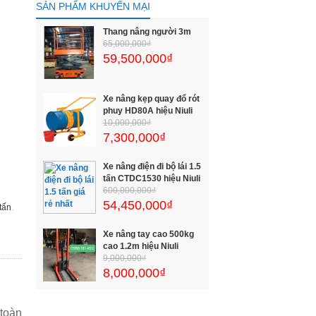
SẢN PHẨM KHUYẾN MẠI
Thang nâng người 3m
65,000,000₫
59,500,000₫
Xe nâng kẹp quay đổ rót
phuy HD80A hiệu Niuli
10,000,000₫
7,300,000₫
Xe nâng điện đi bộ lái 1.5
tấn CTDC1530 hiệu Niuli
600,000,000₫
54,450,000₫
.
tấn
Xe nâng tay cao 500kg
cao 1.2m hiệu Niuli
9,000,000₫
8,000,000₫
 toàn