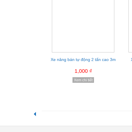
Xe nâng bán tự động 2 tấn cao 3m
Xe nâng tay cao 500kg cao 1.2m
X
hiệu Niuli
9,000,000 ₫
1,000 ₫
8,000,000 ₫
Xem chi tiết
Xem chi tiết