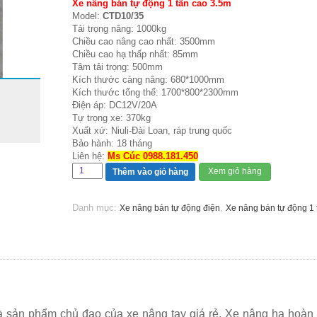
Xe nâng bán tự động 1 tấn cao 3.5m
Model:
CTD10/35
Tải trọng nâng: 1000kg
Chiều cao nâng cao nhất: 3500mm
Chiều cao hạ thấp nhất: 85mm
Tâm tải trọng: 500mm
Kích thước càng nâng: 680*1000mm
Kích thước tổng thể: 1700*800*2300mm
Điện áp: DC12V/20A
Tự trọng xe: 370kg
Xuất xứ: Niuli-Đài Loan, ráp trung quốc
Bảo hành: 18 tháng
Liên hệ:
Ms Cúc 0988.181.450
Xem giỏ hàng
Thêm vào giỏ hàng
Danh mục:
,
Xe nâng bán tự động điện
Xe nâng bán tự động 1 
à sản phẩm chủ đạo của xe nâng tay giá rẻ. Xe nâng hạ hoàn