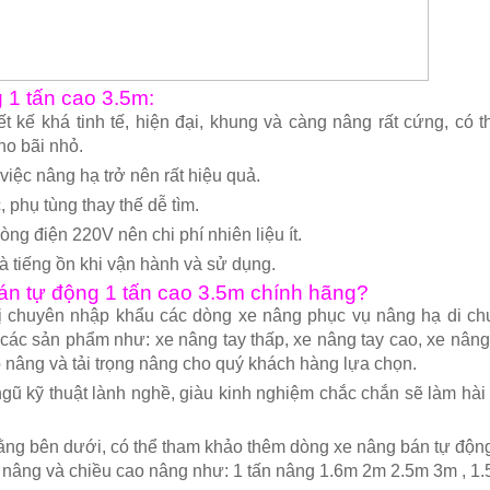
 1 tấn cao 3.5m:
t kế khá tinh tế, hiện đại, khung và càng nâng rất cứng, có t
ho bãi nhỏ.
iệc nâng hạ trở nên rất hiệu quả.
 phụ tùng thay thế dễ tìm.
òng điện 220V nên chi phí nhiên liệu ít.
à tiếng ồn khi vận hành và sử dụng.
án tự động 1 tấn cao 3.5m chính hãng?
 chuyên nhập khẩu các dòng xe nâng phục vụ nâng hạ di ch
 các sản phẩm như: xe nâng tay thấp, xe nâng tay cao, xe nân
 nâng và tải trọng nâng cho quý khách hàng lựa chọn.
gũ kỹ thuật lành nghề, giàu kinh nghiệm chắc chắn sẽ làm hài
iằng bên dưới, có thể tham khảo thêm dòng xe nâng bán tự độn
ng nâng và chiều cao nâng như: 1 tấn nâng 1.6m 2m 2.5m 3m , 1.