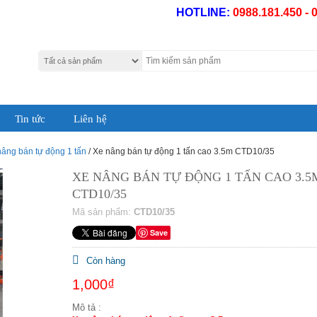
HOTLINE:
0988.181.450 - 
Tin tức
Liên hệ
nâng bán tự động 1 tấn
/ Xe nâng bán tự động 1 tấn cao 3.5m CTD10/35
XE NÂNG BÁN TỰ ĐỘNG 1 TẤN CAO 3.5
CTD10/35
Mã sản phẩm:
CTD10/35
Save
Còn hàng
1,000₫
Mô tả :