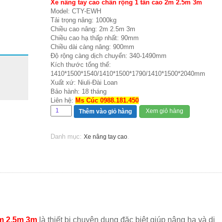
Xe nâng tay cao chân rộng 1 tấn cao 2m 2.5m 3m
Model: CTY-EWH
Tải trọng nâng: 1000kg
Chiều cao nâng: 2m 2.5m 3m
Chiều cao hạ thấp nhất: 90mm
Chiều dài càng nâng: 900mm
Độ rộng càng dịch chuyển: 340-1490mm
Kích thước tổng thể:
1410*1500*1540/1410*1500*1790/1410*1500*2040mm
Xuất xứ: Niuli-Đài Loan
Bảo hành: 18 tháng
Liên hệ:
Ms Cúc 0988.181.450
Xem giỏ hàng
Thêm vào giỏ hàng
Danh mục:
.
Xe nâng tay cao
2m 2.5m 3m
là thiết bị chuyên dụng đặc biệt giúp nâng hạ và di