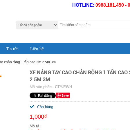
HOTLINE:
0988.181.450 - 
Tin tức
Liên hệ
cao chân rộng 1 tấn cao 2m 2.5m 3m
XE NÂNG TAY CAO CHÂN RỘNG 1 TẤN CAO
2.5M 3M
Mã sản phẩm:
CTY-EWH
Save
Còn hàng
1,000₫
Mô tả :