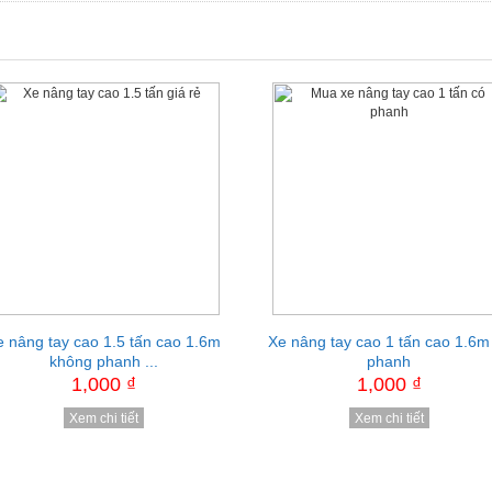
e nâng tay cao 1.5 tấn cao 1.6m
Xe nâng bán tự động 1 tấn cao
Xe nâng tay cao 1 tấn cao 1.6m
Thùng rác công cộng 240 lít
không phanh ...
3.5m ...
phanh
1,000 ₫
1,000 ₫
1,000 ₫
1,000 ₫
Xem chi tiết
Xem chi tiết
Xem chi tiết
Xem chi tiết