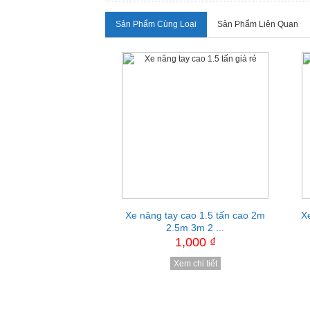
Sản Phẩm Cùng Loại
Sản Phẩm Liên Quan
Xe nâng tay cao 1.5 tấn cao 2m
Bộ kẹp phuy đôi
X
2.5m 3m 2 ...
1,000 ₫
1,000 ₫
Xem chi tiết
Xem chi tiết