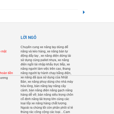
LỜI NGỎ
Chuyên cung xe nâng tay dùng để
o mật
nâng và kéo hàng, xe nâng bán tự
động đẩy tay , xe nâng điện đứng lái
sử dụng cùng pallet nhựa, xe nâng
điện ngồi lái nhập khẩu trực tiếp, xe
nâng người làm việc trên cao, thang
 hoàn tiền
nâng người tự hành chạy bằng điện,
xe nâng đã qua sử dụng của Nhật
Bản, xe nâng phuy dùng cho nhà máy
hóa lỏng, bàn nâng tay nâng cây
cảnh, bàn nâng điện nâng gạch nâng
hàng dễ vỡ, bàn nâng siêu trọng chôn
cố định nâng tải trọng lớn cùng các
loại lốp xe nâng hàng chất lượng.
Ngoài ra chúng tôi còn phân phôi sỉ lẻ
thùng rác công cộng các loại…Cam