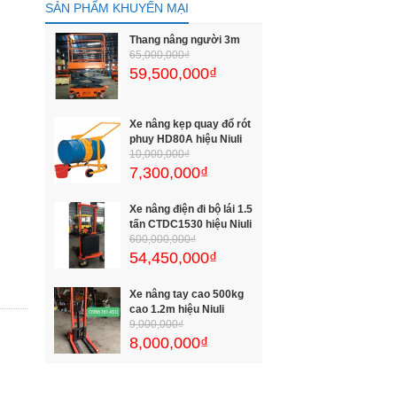
SẢN PHẨM KHUYẾN MẠI
Thang nâng người 3m
65,000,000₫
59,500,000₫
Xe nâng kẹp quay đổ rót
phuy HD80A hiệu Niuli
10,000,000₫
7,300,000₫
Xe nâng điện đi bộ lái 1.5
tấn CTDC1530 hiệu Niuli
600,000,000₫
54,450,000₫
Xe nâng tay cao 500kg
cao 1.2m hiệu Niuli
9,000,000₫
8,000,000₫