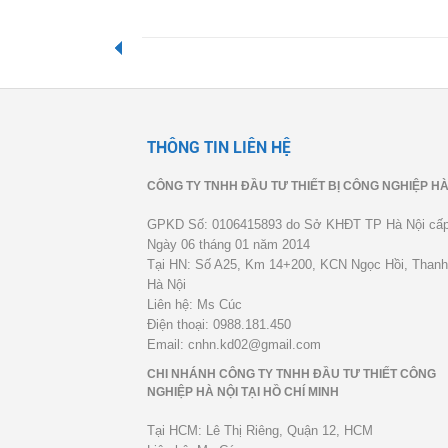
THÔNG TIN LIÊN HỆ
CÔNG TY TNHH ĐẦU TƯ THIẾT BỊ CÔNG NGHIỆP HÀ
GPKD Số: 0106415893 do Sở KHĐT TP Hà Nội cấ
Ngày 06 tháng 01 năm 2014
Tại HN: Số A25, Km 14+200, KCN Ngọc Hồi, Thanh 
Hà Nội
Liên hệ: Ms Cúc
Điện thoại: 0988.181.450
Email: cnhn.kd02@gmail.com
CHI NHÁNH CÔNG TY TNHH ĐẦU TƯ THIẾT CÔNG
NGHIỆP HÀ NỘI TẠI HỒ CHÍ MINH
Tại HCM: Lê Thị Riêng, Quận 12, HCM