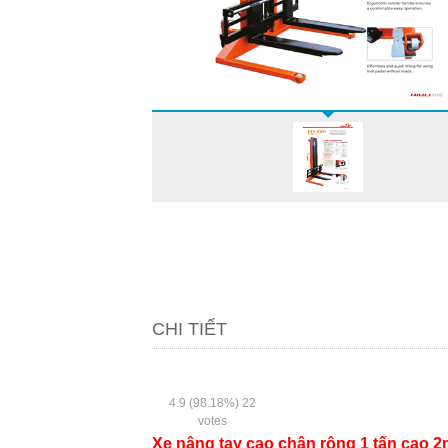
CHI TIẾT
4.9
(98.18%)
22
votes
Xe nâng tay cao chân rộng 1 tấn cao 