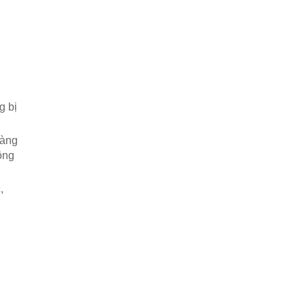
g bị
hàng
ộng
,