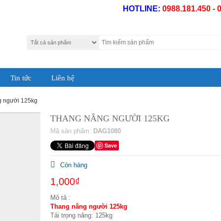
HOTLINE:
0988.181.450 - 
Tin tức
Liên hệ
g người 125kg
THANG NÂNG NGƯỜI 125KG
Mã sản phẩm:
DAG1080
Save
Còn hàng
1,000₫
Mô tả :
Thang nâng người 125kg
Tải trọng nâng: 125kg