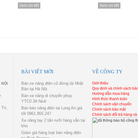
Xem chi tiết
Xem chi tiết
Xem chi tiết
Xem chi tiết
BÀI VIẾT MỚI
VỀ CÔNG TY
Bán xe nâng điện cũ đứng lái Nhật
Giới thiệu
 NỘI
Quy định và chính sách bả
Bản tại Hà Nội
Hướng dẫn mua hàng
p
Bán xe nâng di chuyển phuy
Hình thức thanh toán
YTC0.3A Niuli
Chính sách vận chuyển
Trì,
Bán bàn nâng điện tại Long An giá
Chính sách bảo mật
tốt 0961.865.247
Chính sách đổi trả hàng và
Xe nâng tay 2 tấn rưỡi hàng sẵn tại
kho
Giảm giá hàng loạt bàn nâng điện