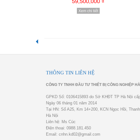
59,500,000 ₫
Xem chi tiết
Xem chi tiết
THÔNG TIN LIÊN HỆ
CÔNG TY TNHH ĐẦU TƯ THIẾT BỊ CÔNG NGHIỆP HÀ
GPKD Số: 0106415893 do Sở KHĐT TP Hà Nội cấ
Ngày 06 tháng 01 năm 2014
Tại HN: Số A25, Km 14+200, KCN Ngọc Hồi, Thanh 
Hà Nội
Liên hệ: Ms Cúc
Điện thoại: 0988.181.450
Email: cnhn.kd02@gmail.com