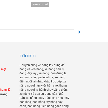
Xem chi tiết
Xem chi tiết
Xem chi ti
Xem chi ti
LỜI NGỎ
Chuyên cung xe nâng tay dùng để
o mật
nâng và kéo hàng, xe nâng bán tự
động đẩy tay , xe nâng điện đứng lái
sử dụng cùng pallet nhựa, xe nâng
điện ngồi lái nhập khẩu trực tiếp, xe
nâng người làm việc trên cao, thang
 hoàn tiền
nâng người tự hành chạy bằng điện,
xe nâng đã qua sử dụng của Nhật
Bản, xe nâng phuy dùng cho nhà máy
hóa lỏng, bàn nâng tay nâng cây
cảnh, bàn nâng điện nâng gạch nâng