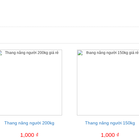
Thang nâng người 200kg
Bàn nâng thủy lực 400kg
Xe nâng di chuyển phuy OPK D
Thang nâng người 150kg
250MD-SI
1,000 ₫
1,000 ₫
1,000 ₫
1,000 ₫