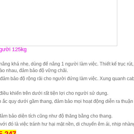
người 125kg
 nâng khá nhẹ, dùng để nâng 1 người làm việc. Thiết kế trục rút,
vào nhau, đảm bảo độ vững chãi.
đảm bảo độ rộng rãi cho người đứng làm việc. Xung quanh cab
iều khiển trên dưới rất tiện lợi cho người sử dụng.
ắc quy dưới gầm thang, đảm bảo mọi hoạt động diễn ra thuận 
 đảm bảo diện tích cũng như độ thăng bằng cho thang.
 với đó là việc tránh hư hại mặt nền, di chuyển êm ái, nhịp nhàn
5.247