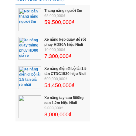
Thang nâng người 3m
65,000,000₫
59,500,000₫
Xe nâng kẹp quay đổ rót
phuy HD80A hiệu Niuli
10,000,000₫
7,300,000₫
Xe nâng điện đi bộ lái 1.5
tấn CTDC1530 hiệu Niuli
600,000,000₫
54,450,000₫
Xe nâng tay cao 500kg
cao 1.2m hiệu Niuli
9,000,000₫
8,000,000₫