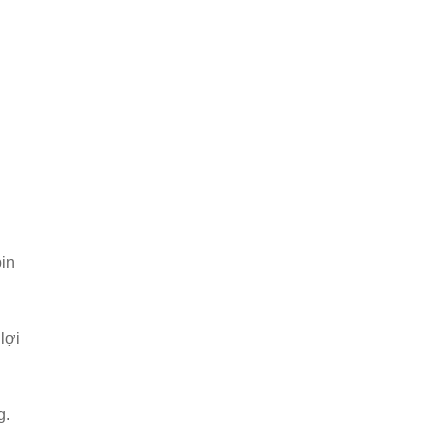
in
lợi
g.