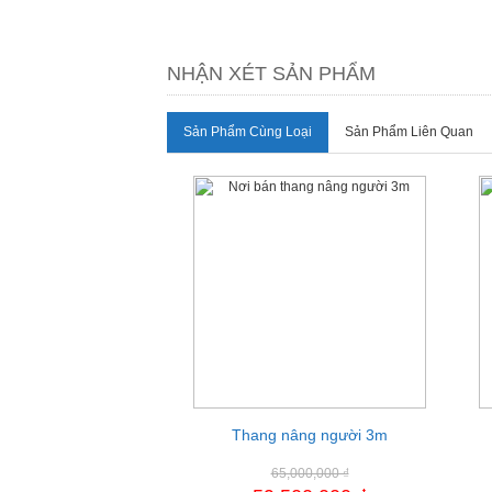
NHẬN XÉT SẢN PHẨM
Sản Phẩm Cùng Loại
Sản Phẩm Liên Quan
Thang nâng người 3m
Xe nâng điện 2.5 tấn
65,000,000 ₫
1,000 ₫