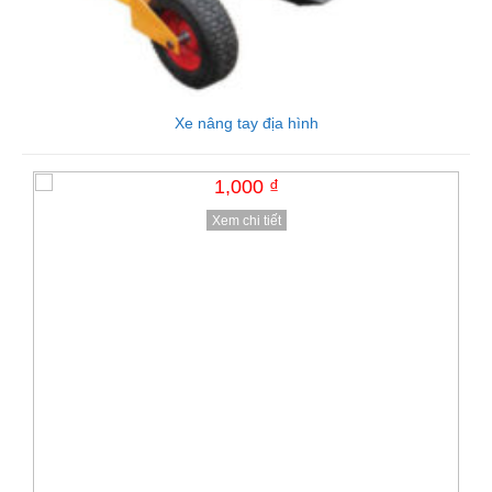
Xe nâng bậc thang điện
Xe nâng tay địa hình
1,000 ₫
1,000 ₫
Xem chi tiết
Xem chi tiết