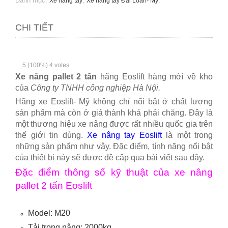
Danh mục:
,
.
Xe nâng tay
Xe nâng tay Đài Loan- Mỹ
CHI TIẾT
5
(100%)
4
votes
Xe nâng pallet 2 tấn
hãng Eoslift hàng mới về kho
của
Công ty TNHH công nghiệp Hà Nội.
Hãng xe Eoslift- Mỹ không chỉ nổi bật ở chất lượng
sản phẩm mà còn ở giá thành khá phải chăng. Đây là
một thương hiệu xe nâng được rất nhiều quốc gia trên
thế giới tin dùng.
Xe nâng tay Eoslift
là một trong
những sản phẩm như vậy. Đặc điểm, tính năng nổi bật
của thiết bị này sẽ được đề cập qua bài viết sau đây.
Đặc điểm thông số kỹ thuật của xe nâng
pallet 2 tấn Eoslift
Model: M20
Tải trọng nâng: 2000kg