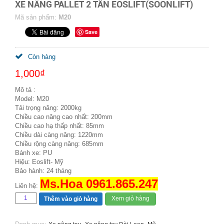
XE NÂNG PALLET 2 TẤN EOSLIFT(SOONLIFT)
Mã sản phẩm:
M20
Save
Còn hàng
1,000₫
Mô tả :
Model: M20
Tải trọng nâng: 2000kg
Chiều cao nâng cao nhất: 200mm
Chiều cao hạ thấp nhất: 85mm
Chiều dài càng nâng: 1220mm
Chiều rộng càng nâng: 685mm
Bánh xe: PU
Hiệu: Eoslift- Mỹ
Bảo hành: 24 tháng
Ms.Hoa 0961.865.247
Liên hệ:
Xem giỏ hàng
Thêm vào giỏ hàng