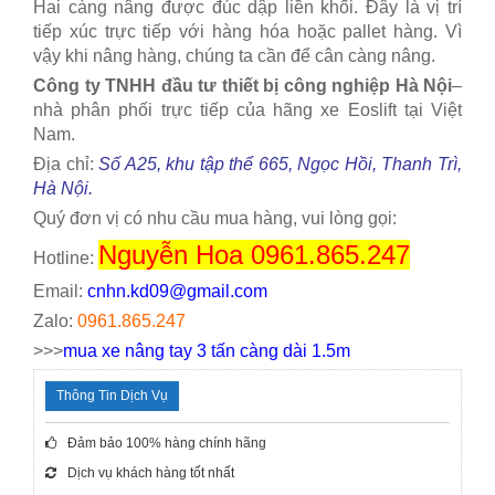
Hai càng nâng được đúc dập liền khối. Đây là vị trí
tiếp xúc trực tiếp với hàng hóa hoặc pallet hàng. Vì
vậy khi nâng hàng, chúng ta cần để cân càng nâng.
Công ty TNHH đầu tư thiết bị công nghiệp Hà Nội
–
nhà phân phối trực tiếp của hãng xe Eoslift tại Việt
Nam.
Địa chỉ:
Số A25, khu tập thể 665, Ngọc Hồi, Thanh Trì,
Hà Nội.
Quý đơn vị có nhu cầu mua hàng, vui lòng gọi:
Nguyễn Hoa 0961.865.247
Hotline:
Email:
cnhn.kd09@gmail.com
Zalo:
0961.865.247
>>>
mua xe nâng tay 3 tấn càng dài 1.5m
Thông Tin Dịch Vụ
Đảm bảo 100% hàng chính hãng
Dịch vụ khách hàng tốt nhất