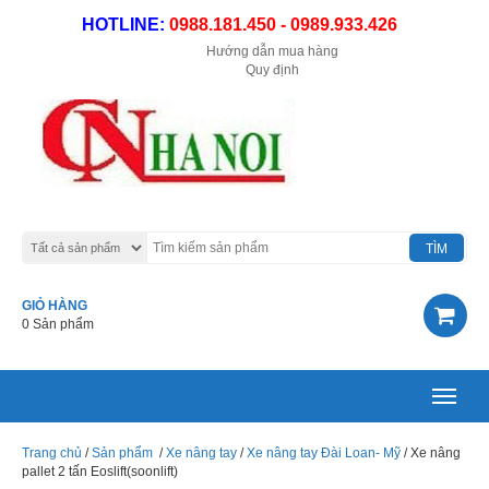
HOTLINE:
0988.181.450 - 0989.933.426
Hướng dẫn mua hàng
Quy định
GIỎ HÀNG
0 Sản phẩm
Toggle
navigat
Trang chủ
/
Sản phẩm
/
Xe nâng tay
/
Xe nâng tay Đài Loan- Mỹ
/ Xe nâng
pallet 2 tấn Eoslift(soonlift)