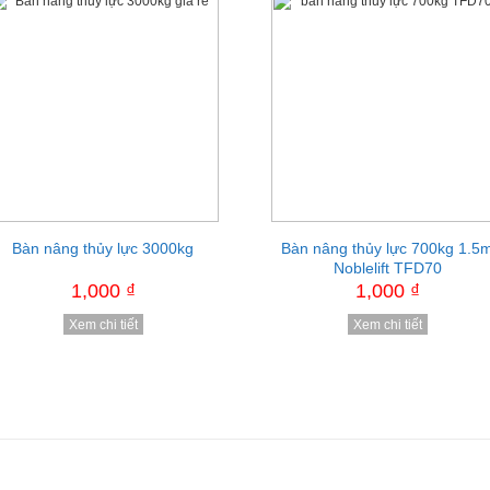
Bàn nâng thủy lực 3000kg
Xe nâng tay Mitsubishi
Bàn nâng thủy lực 700kg 1.5
Thùng rác công cộng 30 lít
Noblelift TFD70
1,000 ₫
1,000 ₫
1,000 ₫
1,000 ₫
Xem chi tiết
Xem chi tiết
Xem chi tiết
Xem chi tiết