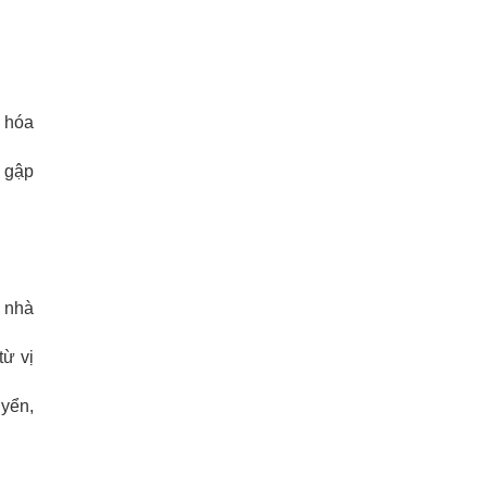
g hóa
ể gập
y nhà
ừ vị
uyển,