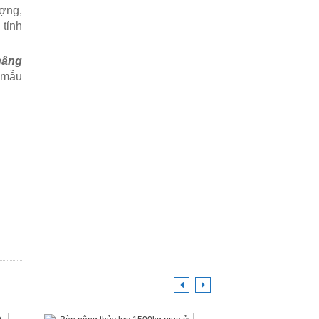
ợng,
 tỉnh
nâng
 mẫu