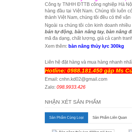
Công ty TNHH ĐTTB công nghiệp Hà Nội c
hàng đầu tại Việt Nam. Chúng tôi luôn có
thành Việt Nam, chúng tôi đều có thể vận
Ngoài ra chúng tôi còn kinh doanh nhiề
bán tự động, bàn nâng tay, bàn nâng đ
mã đa dạng, chất lượng, giá cả cạnh tran
Xem thêm:
bàn nâng thủy lực 300kg
Liên hệ đặt hàng và mua hàng nhanh nhất
Hotline: 0988.181.450 gặp Ms Cú
Email: cnhn.kd02@gmail.com
Zalo:
098.9933.426
NHẬN XÉT SẢN PHẨM
Sản Phẩm Cùng Loại
Sản Phẩm Liên Quan