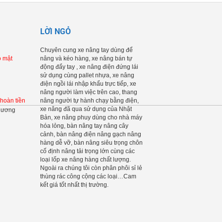
LỜI NGỎ
Chuyên cung xe nâng tay dùng để
o mật
nâng và kéo hàng, xe nâng bán tự
động đẩy tay , xe nâng điện đứng lái
sử dụng cùng pallet nhựa, xe nâng
điện ngồi lái nhập khẩu trực tiếp, xe
nâng người làm việc trên cao, thang
 hoàn tiền
nâng người tự hành chạy bằng điện,
xe nâng đã qua sử dụng của Nhật
Bản, xe nâng phuy dùng cho nhà máy
hóa lỏng, bàn nâng tay nâng cây
cảnh, bàn nâng điện nâng gạch nâng
hàng dễ vỡ, bàn nâng siêu trọng chôn
cố định nâng tải trọng lớn cùng các
loại lốp xe nâng hàng chất lượng.
Ngoài ra chúng tôi còn phân phôi sỉ lẻ
thùng rác công cộng các loại…Cam
kết giá tốt nhất thị trường.