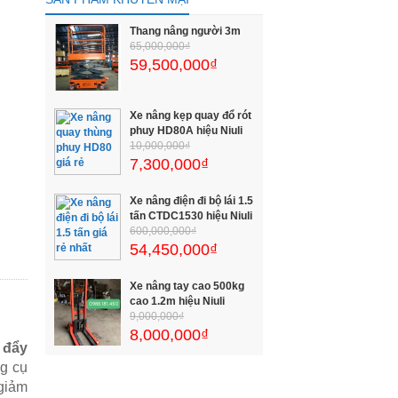
Thang nâng người 3m
65,000,000₫
59,500,000₫
Xe nâng kẹp quay đổ rót
phuy HD80A hiệu Niuli
10,000,000₫
7,300,000₫
Xe nâng điện đi bộ lái 1.5
tấn CTDC1530 hiệu Niuli
600,000,000₫
54,450,000₫
Xe nâng tay cao 500kg
cao 1.2m hiệu Niuli
9,000,000₫
8,000,000₫
 đẩy
ng cụ
giảm