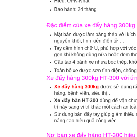
Hiệu: OPK-Nhật
Bảo hành: 24 tháng
Đặc điểm của xe đẩy hàng 300kg
Mặt bàn được làm bằng thép với kích 
nguyên khối, linh kiện điện tử….
Tay cầm hình chữ U, phù hợp với vóc 
gọn khi không dùng nữa hoặc đem theo
Cấu tạo 4 bánh xe nhựa bọc thép, khôn
Toàn bộ xe được sơn tĩnh điện, chống g
Xe đẩy hàng 300kg HT-300 với ứng
Xe đẩy hàng 300kg
được sử dụng rất
hàng, bệnh viện, siêu thị…
Xe đẩy bàn HT-300
dùng để vận chuy
trí này sang vị trí khác một cách an t
Sử dụng bàn đẩy tay giúp giảm thiểu s
nâng cao hiệu quả công việc.
Nơi bán xe đẩy hàng HT-300 hiệu O