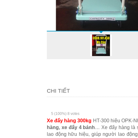
CHI TIẾT
5
(100%)
8
votes
Xe đẩy hàng 300kg
HT-300 hiệu OPK-Nhậ
hàng, xe đẩy 4 bánh
… Xe đẩy hàng là s
lao động hữu hiệu, giúp người lao độn