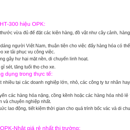
 HT-300 hiệu OPK:
thước vừa đủ để đặt các kiện hàng, đồ vật như cây cảnh, hàn
dáng người Việt Nam, thuận tiện cho việc đẩy hàng hóa có th
 xe tải phục vụ công việc.
g gây hư hại mặt nền, di chuyển linh hoạt.
ỉ sét, tăng tuổi thọ cho xe.
 dụng trong thực tế:
 nhiều tại các doanh nghiệp lớn, nhỏ, các công ty tư nhân ha
ển các hàng hóa nặng, cồng kềnh hoặc các hàng hóa nhỏ lẻ t
oàn và chuyên nghiệp nhất.
ức lao động, tiết kiệm thời gian cho quá trình bốc vác và di ch
PK-Nhật giá rẻ nhất thị trường: