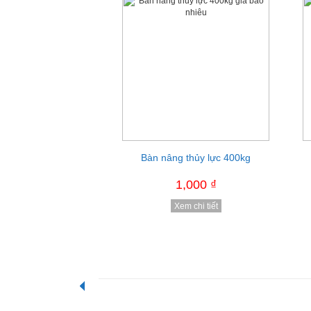
Thùng rác y tế màu vàng
Bàn nâng thủy lực 400kg
1,000 ₫
1,000 ₫
Xem chi tiết
Xem chi tiết