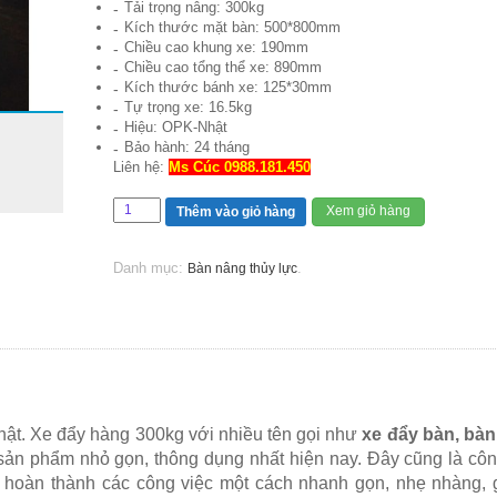
Tải trọng nâng: 300kg
Kích thước mặt bàn: 500*800mm
Chiều cao khung xe: 190mm
Chiều cao tổng thể xe: 890mm
Kích thước bánh xe: 125*30mm
Tự trọng xe: 16.5kg
Hiệu: OPK-Nhật
Bảo hành: 24 tháng
Liên hệ:
Ms Cúc 0988.181.450
Xem giỏ hàng
Thêm vào giỏ hàng
Danh mục:
.
Bàn nâng thủy lực
t. Xe đẩy hàng 300kg với nhiều tên gọi như
xe đẩy bàn, bàn
ản phẩm nhỏ gọn, thông dụng nhất hiện nay. Đây cũng là cô
g hoàn thành các công việc một cách nhanh gọn, nhẹ nhàng, 