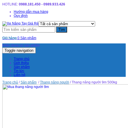
HOTLINE:
0988.181.450 - 0989.933.426
Hướng dẫn mua hàng
Quy định
Giỏ hàng
0 Sản phẩm
Hiện chưa có sản phẩm.
Toggle navigation
Trang chủ
Giới thiệu
Sản phẩm
Tin tức
Liên hệ
Trang chủ
/
Sản phẩm
/
Thang nâng người
/ Thang nâng người 9m 500kg