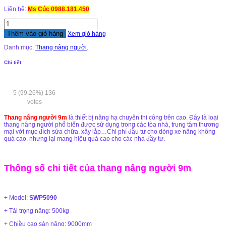
Liên hệ:
Ms Cúc 0988.181.450
Thêm vào giỏ hàng
Xem giỏ hàng
Danh mục:
Thang nâng người
.
Chi tiết
5
(99.26%)
136
votes
Thang nâng người 9m
là thiết bị nâng hạ chuyên thi công trên cao. Đây là loại
thang nâng người phổ biến được sử dụng trong các tòa nhà, trung tâm thương
mại với mục đích sửa chữa, xây lắp…Chi phí đầu tư cho dòng xe nâng không
quá cao, nhưng lại mang hiệu quả cao cho các nhà đầy tư.
Thông số chi tiết của thang nâng người 9m
+ Model:
SWP5090
+ Tải trọng nâng: 500kg
+ Chiều cao sàn nâng: 9000mm