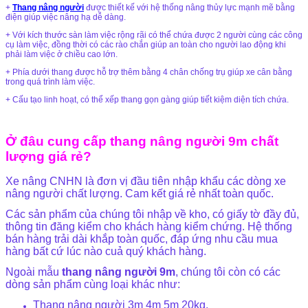
+
Thang nâng người
được thiết kế với hệ thống nâng thủy lực mạnh mẽ bằng
điện giúp việc nâng hạ dễ dàng.
+ Với kích thước sàn làm việc rộng rãi có thể chứa được 2 người cùng các công
cụ làm việc, đồng thời có các rào chắn giúp an toàn cho người lao động khi
phải làm việc ở chiều cao lớn.
+ Phía dưới thang được hỗ trợ thêm bằng 4 chân chống trụ giúp xe cân bằng
trong quá trình làm việc.
+ Cấu tạo linh hoạt, có thể xếp thang gọn gàng giúp tiết kiệm diện tích chứa.
Ở đâu cung cấp thang nâng người 9m chất
lượng giá rẻ?
Xe nâng CNHN là đơn vị đầu tiên nhập khẩu các dòng xe
nâng người chất lượng. Cam kết giá rẻ nhất toàn quốc.
Các sản phẩm của chúng tôi nhập về kho, có giấy tờ đầy đủ,
thông tin đăng kiểm cho khách hàng kiểm chứng. Hệ thống
bán hàng trải dài khắp toàn quốc, đáp ứng nhu cầu mua
hàng bất cứ lúc nào cuả quý khách hàng.
Ngoài mẫu
thang nâng người 9m
, chúng tôi còn có các
dòng sản phẩm cùng loại khác như:
Thang nâng người 3m 4m 5m 20kg.