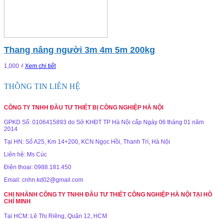
Thang nâng người 3m 4m 5m 200kg
1,000 ₫
Xem chi tiết
THÔNG TIN LIÊN HỆ
CÔNG TY TNHH ĐẦU TƯ THIẾT BỊ CÔNG NGHIỆP HÀ NỘI
GPKD Số: 0106415893 do Sở KHĐT TP Hà Nội cấp Ngày 06 tháng 01 năm
2014
Tại HN: Số A25, Km 14+200, KCN Ngọc Hồi, Thanh Trì, Hà Nội
Liên hệ: Ms Cúc
Điện thoại: 0988.181.450
Email: cnhn.kd02@gmail.com
CHI NHÁNH CÔNG TY TNHH ĐẦU TƯ THIẾT CÔNG NGHIỆP HÀ NỘI TẠI HỒ
CHÍ MINH
Tại HCM: Lê Thị Riêng, Quận 12, HCM