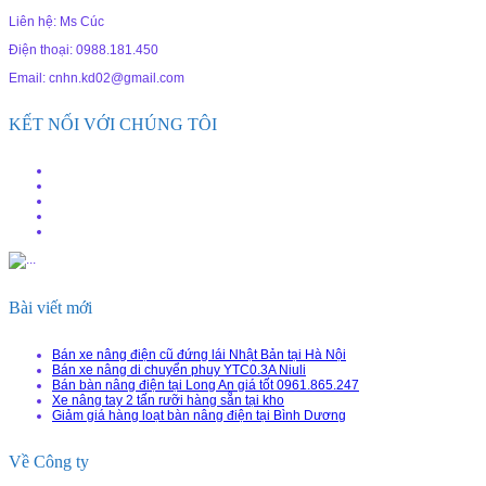
Liên hệ: Ms Cúc
Điện thoại: 0988.181.450
Email: cnhn.kd02@gmail.com
KẾT NỐI VỚI CHÚNG TÔI
Bài viết mới
Bán xe nâng điện cũ đứng lái Nhật Bản tại Hà Nội
Bán xe nâng di chuyển phuy YTC0.3A Niuli
Bán bàn nâng điện tại Long An giá tốt 0961.865.247
Xe nâng tay 2 tấn rưỡi hàng sẵn tại kho
Giảm giá hàng loạt bàn nâng điện tại Bình Dương
Về Công ty