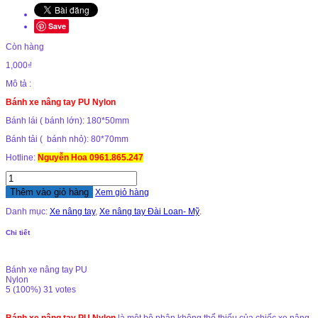
Save
Còn hàng
1,000₫
Mô tả :
Bánh xe nâng tay PU Nylon
Bánh lái ( bánh lớn): 180*50mm
Bánh tải ( bánh nhỏ): 80*70mm
Hotline:
Nguyễn Hoa 0961.865.247
Thêm vào giỏ hàng
Xem giỏ hàng
Danh mục:
Xe nâng tay
,
Xe nâng tay Đài Loan- Mỹ
.
Chi tiết
Bánh xe nâng tay PU
Nylon
5
(100%)
31
votes