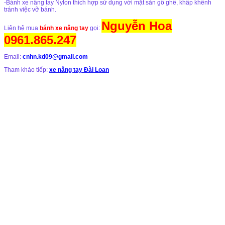
-Bánh xe nâng tay Nylon thích hợp sử dụng với mặt sàn gồ ghề, khấp khểnh
tránh việc vỡ bánh.
Nguyễn Hoa
Liên hệ mua
bánh xe nâng tay
gọi:
0961.865.247
Email:
cnhn.kd09@gmail.com
Tham khảo tiếp:
xe nâng tay Đài Loan