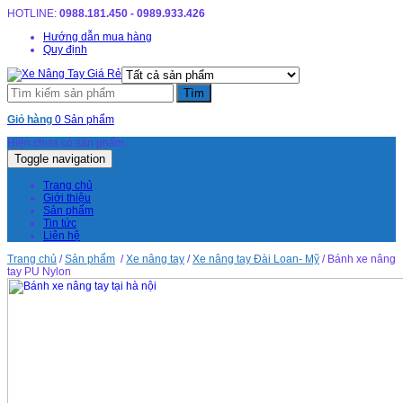
HOTLINE:
0988.181.450 - 0989.933.426
Hướng dẫn mua hàng
Quy định
Giỏ hàng
0 Sản phẩm
Hiện chưa có sản phẩm.
Toggle navigation
Trang chủ
Giới thiệu
Sản phẩm
Tin tức
Liên hệ
Trang chủ
/
Sản phẩm
/
Xe nâng tay
/
Xe nâng tay Đài Loan- Mỹ
/ Bánh xe nâng
tay PU Nylon