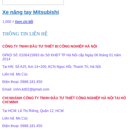
Xe nâng tay Mitsubishi
1,000 ₫
Xem chi tiết
THÔNG TIN LIÊN HỆ
CÔNG TY TNHH ĐẦU TƯ THIẾT BỊ CÔNG NGHIỆP HÀ NỘI
GPKD Số: 0106415893 do Sở KHĐT TP Hà Nội cấp Ngày 06 tháng 01 năm
2014
Tại HN: Số A25, Km 14+200, KCN Ngọc Hồi, Thanh Trì, Hà Nội
Liên hệ: Ms Cúc
Điện thoại: 0988.181.450
Email: cnhn.kd02@gmail.com
CHI NHÁNH CÔNG TY TNHH ĐẦU TƯ THIẾT CÔNG NGHIỆP HÀ NỘI TẠI HỒ
CHÍ MINH
Tại HCM: Lê Thị Riêng, Quận 12, HCM
Liên hệ: Ms Cúc
Điện thoại: 0988.181.450