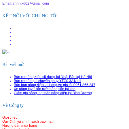
Email: cnhn.kd02@gmail.com
KẾT NỐI VỚI CHÚNG TÔI
Bài viết mới
Bán xe nâng điện cũ đứng lái Nhật Bản tại Hà Nội
Bán xe nâng di chuyển phuy YTC0.3A Niuli
Bán bàn nâng điện tại Long An giá tốt 0961.865.247
Xe nâng tay 2 tấn rưỡi hàng sẵn tại kho
Giảm giá hàng loạt bàn nâng điện tại Bình Dương
Về Công ty
Giới thiệu
Quy định và chính sách bảo mật
Hướng dẫn mua hàng