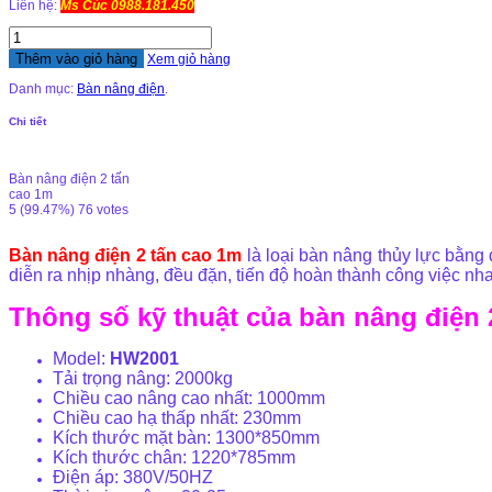
Liên hệ:
Ms Cúc 0988.181.450
Thêm vào giỏ hàng
Xem giỏ hàng
Danh mục:
Bàn nâng điện
.
Chi tiết
Bàn nâng điện 2 tấn
cao 1m
5
(99.47%)
76
votes
Bàn nâng điện 2 tấn cao 1m
là loại bàn nâng thủy lực bằng 
diễn ra nhịp nhàng, đều đặn, tiến độ hoàn thành công việc nh
Thông số kỹ thuật của bàn nâng điện 
Model:
HW2001
Tải trọng nâng: 2000kg
Chiều cao nâng cao nhất: 1000mm
Chiều cao hạ thấp nhất: 230mm
Kích thước mặt bàn: 1300*850mm
Kích thước chân: 1220*785mm
Điện áp: 380V/50HZ