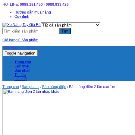
HOTLINE:
0988.181.450 - 0989.933.426
Hướng dẫn mua hàng
Quy định
Giỏ hàng
0 Sản phẩm
Hiện chưa có sản phẩm.
Toggle navigation
Trang chủ
Giới thiệu
Sản phẩm
Tin tức
Liên hệ
Trang chủ
/
Sản phẩm
/
Bàn nâng điện
/ Bàn nâng điện 2 tấn cao 1m