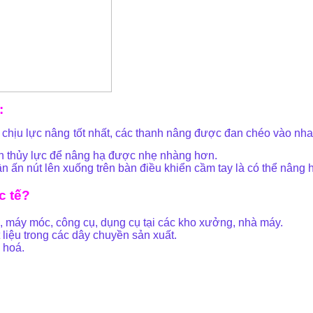
:
hịu lực nâng tốt nhất, các thanh nâng được đan chéo vào nhau
n thủy lực để nâng hạ được nhẹ nhàng hơn.
cần ấn nút lên xuống trên bàn điều khiển cầm tay là có thể nâng
c tế?
máy móc, công cụ, dụng cụ tại các kho xưởng, nhà máy.
liệu trong các dây chuyền sản xuất.
 hoá.