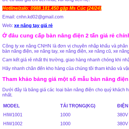
Hotline/zalo: 0988.181.450 gặp Ms Cúc (24/24)
Email: cnhn.kd02@gmail.com
Web:
xe nâng tay giá rẻ
Ở đâu cung cấp bàn nâng điện 2 tấn giá rẻ chí
Công ty xe nâng CNHN là đơn vị chuyên nhập khẩu và phân ph
bàn nâng điện, xe nâng tay, xe nâng điện, xe nâng cũ, xe n
Cam kết giá rẻ nhất thị trường, giao hàng nhanh chóng khi n
Hãy nhanh chân đến kho hàng của chúng tôi tham khảo và vận
Tham khảo bảng giá một số mẫu bàn nâng điện 
Dưới đây là bảng giá các loại bàn nâng điện cho quý khách hà
nhất.
MODEL
TẢI TRỌNG(KG)
ĐIỆN
HIW1001
1000
380V
HIW1002
1000
380V