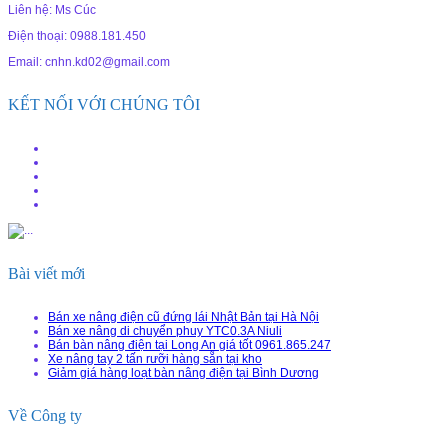
Liên hệ: Ms Cúc
Điện thoại: 0988.181.450
Email: cnhn.kd02@gmail.com
KẾT NỐI VỚI CHÚNG TÔI
Bài viết mới
Bán xe nâng điện cũ đứng lái Nhật Bản tại Hà Nội
Bán xe nâng di chuyển phuy YTC0.3A Niuli
Bán bàn nâng điện tại Long An giá tốt 0961.865.247
Xe nâng tay 2 tấn rưỡi hàng sẵn tại kho
Giảm giá hàng loạt bàn nâng điện tại Bình Dương
Về Công ty