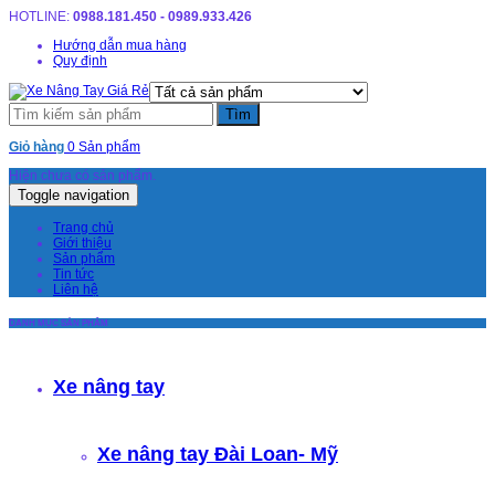
HOTLINE:
0988.181.450 - 0989.933.426
Hướng dẫn mua hàng
Quy định
Giỏ hàng
0 Sản phẩm
Hiện chưa có sản phẩm.
Toggle navigation
Trang chủ
Giới thiệu
Sản phẩm
Tin tức
Liên hệ
DANH MỤC SẢN PHẨM
Xe nâng tay
Xe nâng tay Đài Loan- Mỹ